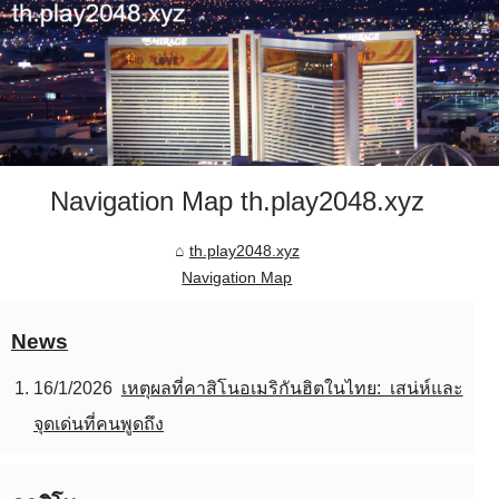
Navigation Map th.play2048.xyz
th.play2048.xyz
Navigation Map
News
16/1/2026
เหตุผลที่คาสิโนอเมริกันฮิตในไทย: เสน่ห์และ
จุดเด่นที่คนพูดถึง